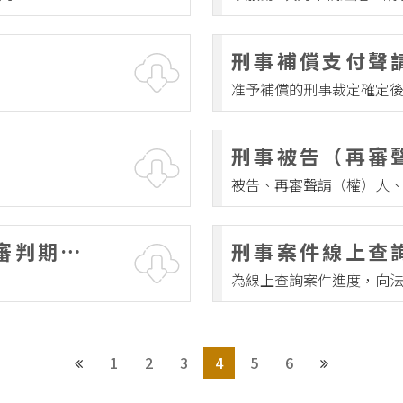
/陳明/聲明
刑事抗告
回
刑事再審
刑事補償支付聲
訴
准予補償的刑事裁定確定
告
刑事被告（再審聲
審
被告、再審聲請（權）人
人）聲請付與卷
它
請求付與卷宗及證物的影
審判期日
刑事案件線上查
為線上查詢案件進度，向法院
1
2
3
4
5
6