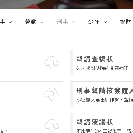
事
勞動
刑事
少年
智財
備狀
勞動調解
刑事答辯狀
少年聲請/請求
智財委任狀
聲請查復狀
辯狀
刑事委任狀
智財起訴狀
久未接到法院的開庭通知
正狀
刑事起訴狀
智財聲請/
任狀
刑事聲請/請求
智財其他
刑事聲請核發證
訴狀
刑事陳報/陳明/聲明
秘密證人要出庭作證，聲
解
刑事撤回
聲請覆議狀
/請求
刑事上訴
問。
不服第1次的車禍鑑定，請