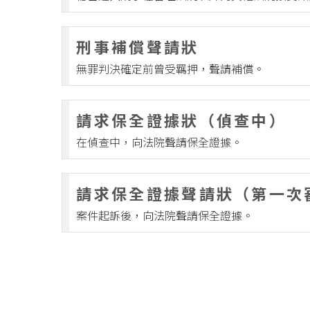
民事陳報
民事撤
刑事補償聲請狀
民事上
無罪判決確定前曾受羈押，聲請補償。
民事抗
請求保全證據狀（偵查中）
民事再
在偵查中，向法院聲請保全證據。
民事其
請求保全證據聲請狀（第一次
案件起訴後，向法院聲請保全證據。
前）