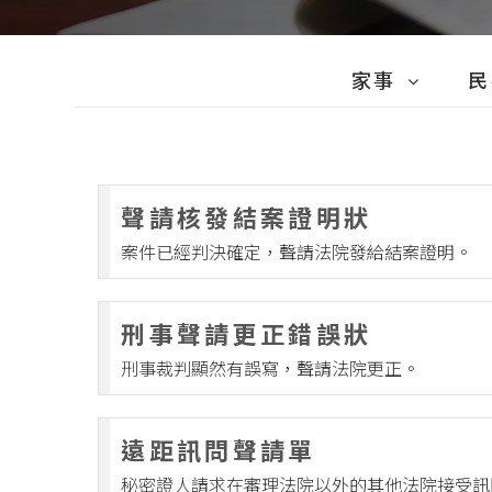
家事
民
家事起訴狀
民事準
聲請核發結案證明狀
家事聲請/請求
民事答
案件已經判決確定，聲請法院發給結案證明。
家事陳報/陳明/聲明
民事補
家事其它
民事委
刑事聲請更正錯誤狀
民事起
刑事裁判顯然有誤寫，聲請法院更正。
民事調
遠距訊問聲請單
民事聲請
秘密證人請求在審理法院以外的其他法院接受訊