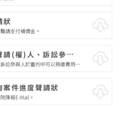
公務員懲戒
請狀
答辯狀
後聲請支付補償金。
委任狀
聲請/請求
陳報/陳明/聲明
請(權)人、訴訟參與
撤回
、訴訟參與人於審判中可以預繳費用，
證影本聲請狀
上訴
本。
抗告
再審
詢案件進度聲請狀
其它
陳報E-Mail。
民事執行
民事執行起訴狀
民事執行聲請/請求
民事執行陳報/陳明/聲明